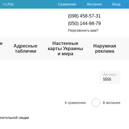
Сравнение
Укр
Рус
Желания
Вход
(098) 458-57-31
(050) 144-98-79
Перезвонить вам?
е
Настенные
Адресные
Наружная
карты Украины
таблички
реклама
и мира
Артикул
5555
К сравнению
В желания
пительной скидки