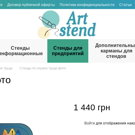
ия
Договор публичной оферты
Политика конфиденциальности
Статьи
Дополнительны
Стенды
Стенды для
карманы для
информационные
предприятий
стендов
не труда
Cтенды по охране труда фото
ото
1 440 грн
Войти
для отображения нако
%