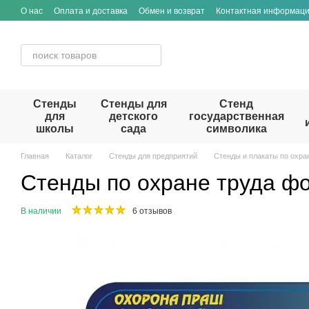
Перейти к основному контенту
О нас
Оплата и доставка
Обмен и возврат
Контактная информац
Стенды
Стенды для
Стенд
для
детского
государственная
школы
сада
символика
Главная
Каталог
Стенды для предприятий
Стенды и плакаты по охра
Cтенды по охране труда ф
В наличии
6 отзывов