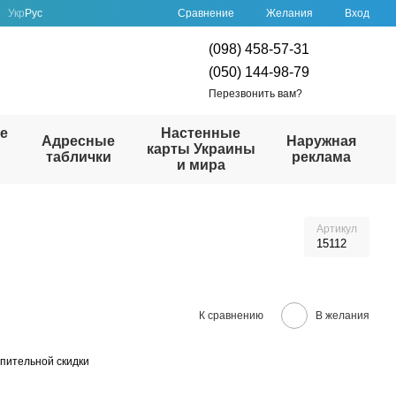
Сравнение
Укр
Рус
Желания
Вход
(098) 458-57-31
(050) 144-98-79
Перезвонить вам?
е
Настенные
Адресные
Наружная
карты Украины
таблички
реклама
и мира
Артикул
15112
К сравнению
В желания
пительной скидки