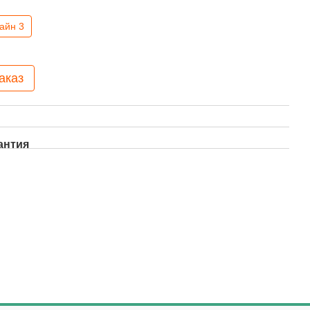
айн 3
аказ
антия