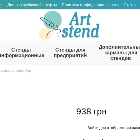
ия
Договор публичной оферты
Политика конфиденциальности
Статьи
Дополнительны
Стенды
Стенды для
карманы для
информационные
предприятий
стендов
на первое сентября
938 грн
Войти
для отображения нако
%