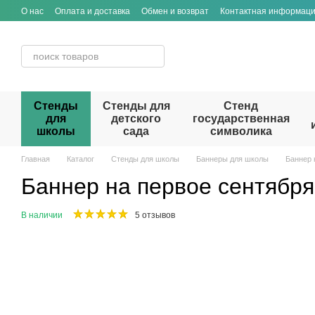
Перейти к основному контенту
О нас
Оплата и доставка
Обмен и возврат
Контактная информац
Стенды
Стенды для
Стенд
для
детского
государственная
школы
сада
символика
Главная
Каталог
Стенды для школы
Баннеры для школы
Баннер 
Баннер на первое сентября
В наличии
5 отзывов